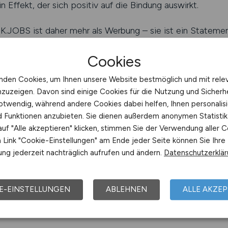
in Effekt, der sich positiv auf die Bindung auswirkt.
K.JOBS ist daher mehr als Werbung – sie ist ein Statement
t und moderne Kommunikation ernst nehmen.
Cookies
JOBS schalten
nden Cookies, um Ihnen unsere Website bestmöglich und mit rele
nzuzeigen. Davon sind einige Cookies für die Nutzung und Sicherh
ungsvolle Anzeigenstrategien
otwendig, während andere Cookies dabei helfen, Ihnen personalisi
nd Funktionen anzubieten. Sie dienen außerdem anonymen Statisti
 im Kliniksektor beginnt mit der richtigen Strategie. Die 
uf "Alle akzeptieren" klicken, stimmen Sie der Verwendung aller C
 sind entscheidend dafür, wie viele qualifizierte Bewerber
Link "Cookie-Einstellungen" am Ende jeder Seite können Sie Ihre
 wertvolle Erkenntnisse über Zielgruppen, Kommunikations
ng jederzeit nachträglich aufrufen und ändern.
Datenschutzerklä
klare Strategie spart Zeit, Ressourcen und verbessert di
n reagieren auf Authentizität. Sie wollen keine Marketing
E-EINSTELLUNGEN
ABLEHNEN
ALLE AKZEP
 Eine Beratung hilft Kliniken, den richtigen Ton zu treffen 
g wird analysiert, welche Formate und Veröffentlichungsze