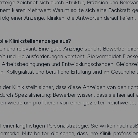
anzeige zeichnet sich durch Struktur, Präzision und Releva
inem klaren Mehrwert: Warum sollte sich eine Fachkraft g
folg einer Anzeige. Kliniken, die Antworten darauf liefer
lle Klinikstellenanzeige aus?
lich und relevant. Eine gute Anzeige spricht Bewerber dire
rbeit und Herausforderungen versteht. Sie vermeidet Floske
Arbeitsbedingungen und Entwicklungschancen. Gleichzeit
, Kollegialität und berufliche Erfüllung sind im Gesundhe
 der Klinik stellt sicher, dass diese Anzeigen von den r
durch Spezialisierung: Bewerber wissen, dass sie hier au
ken wiederum profitieren von einer gezielten Reichweite, 
 einer langfristigen Personalstrategie. Sie wirken nach au
marke. Mitarbeiter, die sehen, dass ihre Klinik professionel