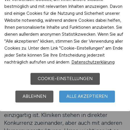
gezielte Unterstützung eine zentrale Rolle.
bestmöglich und mit relevanten Inhalten anzuzeigen. Davon
sind einige Cookies für die Nutzung und Sicherheit unserer
Eine durchdachte Personalstrategie erfordert
Website notwendig, während andere Cookies dabei helfen,
Ihnen personalisierte Inhalte und Funktionen anzubieten. Sie
Erfahrung und Verständnis für den Markt.
dienen außerdem anonymen Statistikzwecken. Wenn Sie auf
Kliniken, die professionelle Begleitung in
"Alle akzeptieren" klicken, stimmen Sie der Verwendung aller
Anspruch nehmen, können ihre Kommunikation
Cookies zu. Unter dem Link "Cookie-Einstellungen" am Ende
gezielter steuern, ihre Arbeitgebermarke
jeder Seite können Sie Ihre Entscheidung jederzeit
schärfen und Bewerber langfristig binden. Eine
nachträglich aufrufen und ändern.
Datenschutzerklärung
fundierte Analyse hilft, die eigenen Stärken zu
erkennen und sie in der Ansprache wirkungsvoll
COOKIE-EINSTELLUNGEN
zu nutzen.
ABLEHNEN
ALLE AKZEPTIEREN
Warum ist individuelle Unterstützung sinnvoll?
Weil der Arbeitsmarkt im Gesundheitswesen
einzigartig ist. Kliniken stehen in direkter
Konkurrenz zueinander, aber auch mit anderen