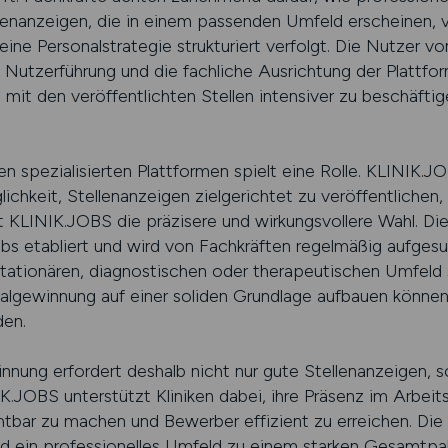
lenanzeigen, die in einem passenden Umfeld erscheinen, v
eine Personalstrategie strukturiert verfolgt. Die Nutzer 
te Nutzerführung und die fachliche Ausrichtung der Platt
ch mit den veröffentlichten Stellen intensiver zu beschäft
n spezialisierten Plattformen spielt eine Rolle. KLINIK.
glichkeit, Stellenanzeigen zielgerichtet zu veröffentlichen
t KLINIK.JOBS die präzisere und wirkungsvollere Wahl. Die 
obs etabliert und wird von Fachkräften regelmäßig aufges
stationären, diagnostischen oder therapeutischen Umfeld
onalgewinnung auf einer soliden Grundlage aufbauen könne
den.
nnung erfordert deshalb nicht nur gute Stellenanzeigen, s
K.JOBS unterstützt Kliniken dabei, ihre Präsenz im Arbeits
htbar zu machen und Bewerber effizient zu erreichen. Die
nd ein professionelles Umfeld zu einem starken Gesamtpa