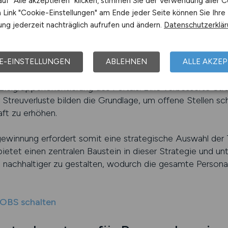
uf "Alle akzeptieren" klicken, stimmen Sie der Verwendung aller C
 die Attraktivität und erhöht die Wahrscheinlichkeit, dass
Link "Cookie-Einstellungen" am Ende jeder Seite können Sie Ihre
ng jederzeit nachträglich aufrufen und ändern.
Datenschutzerklä
ialisierte Portale zeigt, wie wichtig die richtige Kanala
htige Rolle spielt, bietet KLINIK.JOBS die präzisere Umgebu
E-EINSTELLUNGEN
ABLEHNEN
ALLE AKZEP
er Personalgewinnung optimieren möchten, profitieren dah
 Zielgruppenorientierung des Portals. Eine verbesserte Str
Streuverluste bilden die Grundlage, um offene Stellen sc
aft zu erhöhen.
ewinnung erfordert somit eine strategische Auswahl der 
etet einen zentralen Baustein in dieser Strategie und unte
nd nachhaltiger zu gestalten, wodurch die gesamte Persona
JOBS schalten