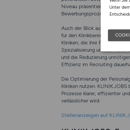
Wenn Sie a
Niveau präsentieren. Das stärkt
Unter dem 
Bewerbungsprozess beginnen.
Entscheidu
Auch der Blick auf andere spez
für den Klinikbereich eine wic
COOKI
Kliniken, die ihre Prozesse d
Spezialisierung und der klaren
und die Reduzierung unnötiger 
Effizienz im Recruiting dauerh
Die Optimierung der Personalg
Kliniken nutzen. KLINIK.JOBS bi
Prozesse klarer, effizienter u
verlässlicher wird.
Stellenanzeigen auf KLINIK.