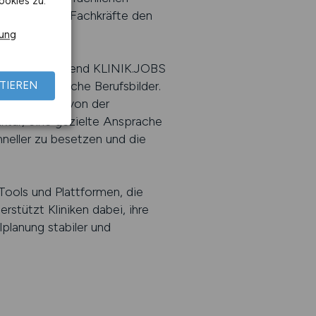
ookies zu.
 qualifizierte Fachkräfte den
rung
uswahl ist. Während KLINIK.JOBS
ng für klinische Berufsbilder.
TIEREN
er besonders von der
uktur, eine gezielte Ansprache
hneller zu besetzen und die
Tools und Plattformen, die
rstützt Kliniken dabei, ihre
lplanung stabiler und