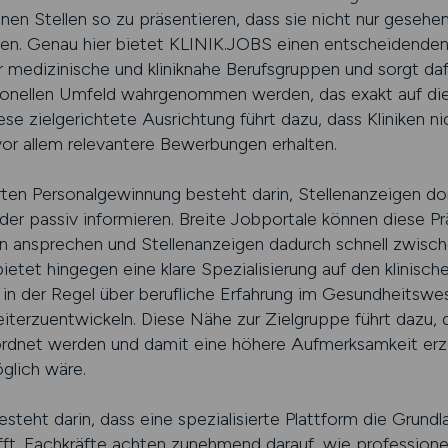
nen Stellen so zu präsentieren, dass sie nicht nur geseh
en. Genau hier bietet KLINIK.JOBS einen entscheidenden V
r medizinische und kliniknahe Berufsgruppen und sorgt daf
sionellen Umfeld wahrgenommen werden, das exakt auf di
se zielgerichtete Ausrichtung führt dazu, dass Kliniken ni
vor allem relevantere Bewerbungen erhalten.
rten Personalgewinnung besteht darin, Stellenanzeigen dor
oder passiv informieren. Breite Jobportale können diese Prä
hen ansprechen und Stellenanzeigen dadurch schnell zwi
etet hingegen eine klare Spezialisierung auf den klinisch
n in der Regel über berufliche Erfahrung im Gesundheitsw
weiterzuentwickeln. Diese Nähe zur Zielgruppe führt dazu,
eordnet werden und damit eine höhere Aufmerksamkeit erze
glich wäre.
esteht darin, dass eine spezialisierte Plattform die Grund
ft. Fachkräfte achten zunehmend darauf, wie professionell