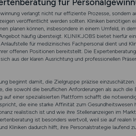
ertenberatung für Personalgewin
ewinnung verlangt nicht nur effiziente Prozesse, sondern 
eigen veröffentlicht werden sollten. Kliniken benötigen ei
hmen planen können, insbesondere in einem Umfeld, in de
 Angebot häufig übersteigt. KLINIK.JOBS bietet hierfür ein
e Anlaufstelle für medizinisches Fachpersonal dient und Kli
rer offenen Positionen bereitstellt. Die Expertenberatung, 
 sich aus der klaren Ausrichtung und professionellen Präs
ng beginnt damit, die Zielgruppe präzise einzuschätzen. 
e, die sowohl die beruflichen Anforderungen als auch die B
g auf einer spezialisierten Plattform schafft die notwend
spricht, die eine starke Affinität zum Gesundheitswesen ha
nanz realistisch ist und wie ihre Stellenanzeigen im M
rtenberatung ist besonders wertvoll, weil sie auf realen I
nd Kliniken dadurch hilft, ihre Personalstrategie laufend z