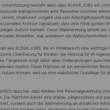
er Unterstützung besteht darin, dass KLINIK.JOBS ein Umf
rofessionell wahrgenommen wird. Bewerber möchten erkenn
nimmt, strukturiert vorgeht und sein Arbeitgeberprofil kl
essionellen Kontext signalisiert, dass eine Klinik großen 
ürdigen Auftritt bemüht. Diese Wahrnehmung erhöht die Att
enzieller Bewerber, was wiederum die Wahrscheinlichkeit
en wie KLINIK.JOBS, die im Klinikbereich eine wichtige Ro
isere Orientierung für Kliniken, die Personal für ihr eigen
sche Tätigkeiten sorgt dafür, dass Stellenanzeigen ausschl
levanz besitzt. Diese Präzision ist ein wesentlicher Besta
kt nutzen können, weil sie eine realistische Grundlage für di
tlich dazu bei, dass Kliniken ihre Personalgewinnung str
n. Die Plattform bietet eine stabile, zielgerichtete und 
chtert, sondern auch die Wahrnehmung als attraktiver Arbe
terstützt Kliniken dabei, langfristig eine solide Grundl