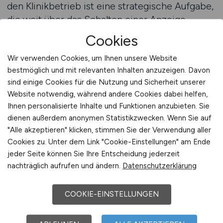
den Klinikbetrieb ist eine strategische Aufgabe,
die weit über das Schalten einer Anzeige
hinausgeht. Sie erfordert Marktverständnis,
Cookies
Fingerspitzengefühl und die Fähigkeit, sich als
Wir verwenden Cookies, um Ihnen unsere Website
Arbeitgeber zielgruppengerecht zu
bestmöglich und mit relevanten Inhalten anzuzeigen. Davon
positionieren. Kliniken, die diesen Prozess
sind einige Cookies für die Nutzung und Sicherheit unserer
bewusst gestalten, steigern ihre Chancen
Website notwendig, während andere Cookies dabei helfen,
erheblich, geeignete Fachkräfte nicht nur zu
Ihnen personalisierte Inhalte und Funktionen anzubieten. Sie
finden, sondern langfristig zu binden.
dienen außerdem anonymen Statistikzwecken. Wenn Sie auf
"Alle akzeptieren" klicken, stimmen Sie der Verwendung aller
Professionelle Unterstützung kann dabei ein
Cookies zu. Unter dem Link "Cookie-Einstellungen" am Ende
entscheidender Erfolgsfaktor sein. Sie hilft, die
jeder Seite können Sie Ihre Entscheidung jederzeit
nachträglich aufrufen und ändern.
Datenschutzerklärung
eigene Arbeitgebermarke zu analysieren,
Stärken sichtbar zu machen und
Kommunikationsstrategien gezielt auszurichten.
COOKIE-EINSTELLUNGEN
In einem Umfeld, das von Fachkräftemangel und
steigendem Wettbewerb geprägt ist, zählt jedes