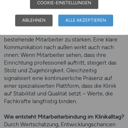
setzen.
COOKIE-EINSTELLUNGEN
Die beste Jobbörse für Jobs in der Klinik bietet
ABLEHNEN
ALLE AKZEPTIEREN
Kliniken die Möglichkeit, nicht nur neue
Fachkräfte zu gewinnen, sondern auch
bestehende Mitarbeiter zu stärken. Eine klare
Kommunikation nach außen wirkt auch nach
innen: Wenn Mitarbeiter sehen, dass ihre
Einrichtung professionell auftritt, steigert das
Stolz und Zugehörigkeit. Gleichzeitig
signalisiert eine kontinuierliche Präsenz auf
einer spezialisierten Plattform, dass die Klinik
auf Stabilität und Qualität setzt – Werte, die
Fachkräfte langfristig binden.
Wie entsteht Mitarbeiterbindung im Klinikalltag?
Durch Wertschätzung, Entwicklungschancen