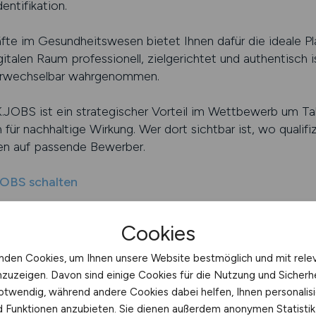
entifikation.
äfte im Gesundheitswesen bietet Ihnen dafür die ideale Pl
gitalen Raum professionell, zielgerichtet und authentisch is
erwechselbar wahrgenommen.
.JOBS ist ein strategischer Vorteil im Wettbewerb um Tale
ür nachhaltige Wirkung. Wer dort sichtbar ist, wo qualifi
cen auf passende Bewerber.
JOBS schalten
tgeberattraktivität Ihrer Klinik
Cookies
attraktivität beginnt mit der richtigen Strategie. Jede Kli
nden Cookies, um Ihnen unsere Website bestmöglich und mit rele
lt sichtbar zu machen. Eine fundierte Beratung hilft, diese 
nzuzeigen. Davon sind einige Cookies für die Nutzung und Sicherh
aubwürdig zu positionieren. Fachkräfte im Gesundheitswes
otwendig, während andere Cookies dabei helfen, Ihnen personalisi
tisches Auftreten.
nd Funktionen anzubieten. Sie dienen außerdem anonymen Statisti