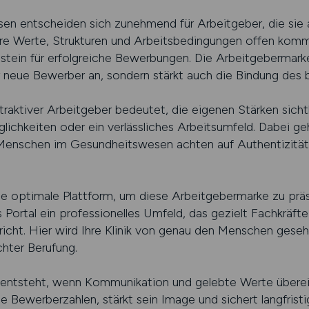
n entscheiden sich zunehmend für Arbeitgeber, die sie al
hre Werte, Strukturen und Arbeitsbedingungen offen kommu
dstein für erfolgreiche Bewerbungen. Die Arbeitgebermarke
ur neue Bewerber an, sondern stärkt auch die Bindung des
attraktiver Arbeitgeber bedeutet, die eigenen Stärken sic
lichkeiten oder ein verlässliches Arbeitsumfeld. Dabei g
Menschen im Gesundheitswesen achten auf Authentizität u
ie optimale Plattform, um diese Arbeitgebermarke zu prä
as Portal ein professionelles Umfeld, das gezielt Fachkräfte
icht. Hier wird Ihre Klinik von genau den Menschen gese
chter Berufung.
 entsteht, wenn Kommunikation und gelebte Werte über
e Bewerberzahlen, stärkt sein Image und sichert langfristi