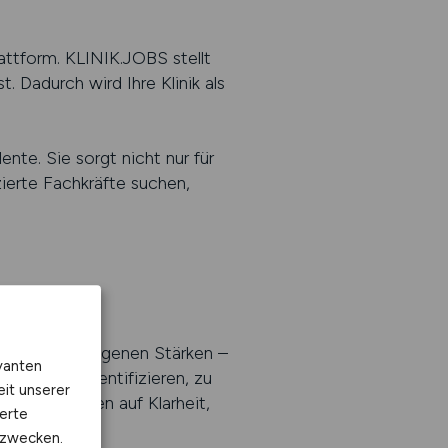
attform. KLINIK.JOBS stellt
t. Dadurch wird Ihre Klinik als
nte. Sie sorgt nicht nur für
zierte Fachkräfte suchen,
nik hat ihre eigenen Stärken –
vanten
Stärken zu identifizieren, zu
eit unserer
en reagieren auf Klarheit,
erte
kzwecken.