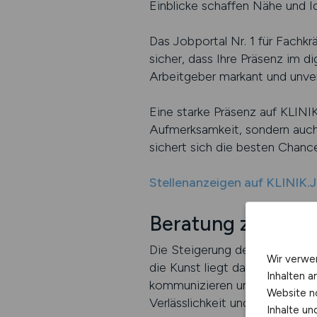
Einblicke schaffen Nähe und Id
Das Jobportal Nr. 1 für Fachkr
sicher, dass Ihre Präsenz im di
Arbeitgeber markant und unv
Eine starke Präsenz auf KLINIK
Aufmerksamkeit, sondern auch f
sichert sich die besten Chan
Stellenanzeigen auf KLINIK.
Beratung zur Arbei
Die Steigerung der Arbeitgeber
Wir verwe
die Kunst liegt darin, sie gezie
Inhalten a
kommunizieren und im Markt gl
Website n
Verlässlichkeit und ein authen
Inhalte u