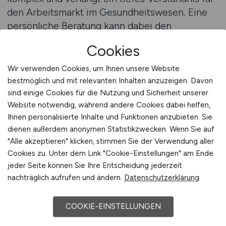
den Arbeitsmarkt im Gesundheitswesen. Eine
persönliche Beratung kann dabei den
entscheidenden Unterschied machen. Sie hilft
Cookies
Kliniken, ihre Recruiting-Prozesse zu
optimieren, Stärken zu erkennen und ihre
Wir verwenden Cookies, um Ihnen unsere Website
Ansprache gezielt auf die Zielgruppe
bestmöglich und mit relevanten Inhalten anzuzeigen. Davon
abzustimmen. Fachkräftemangel bedeutet
sind einige Cookies für die Nutzung und Sicherheit unserer
Website notwendig, während andere Cookies dabei helfen,
nicht, dass keine Bewerber vorhanden sind –
Ihnen personalisierte Inhalte und Funktionen anzubieten. Sie
sondern dass sie anders gewonnen werden
dienen außerdem anonymen Statistikzwecken. Wenn Sie auf
müssen.
"Alle akzeptieren" klicken, stimmen Sie der Verwendung aller
Cookies zu. Unter dem Link "Cookie-Einstellungen" am Ende
Eine individuelle Analyse der Klinikstruktur, der
jeder Seite können Sie Ihre Entscheidung jederzeit
Personalbedarfe und der Arbeitgebermarke
nachträglich aufrufen und ändern.
Datenschutzerklärung
zeigt auf, wo Chancen liegen. Viele Häuser
haben ungenutztes Potenzial, das sich durch
COOKIE-EINSTELLUNGEN
gezielte Kommunikation aktivieren lässt. Dabei