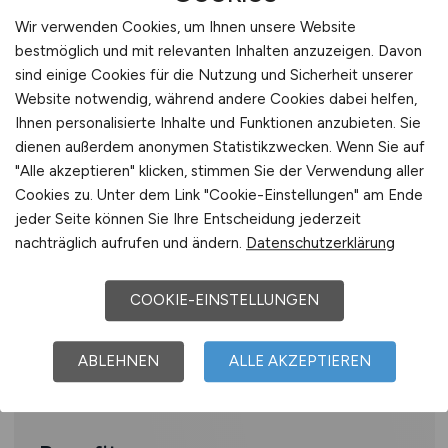
Sie sind Facharzt für Psychiatrie und
Wir verwenden Cookies, um Ihnen unsere Website
Psychotherapie
bestmöglich und mit relevanten Inhalten anzuzeigen. Davon
Sie besitzen die deutsche Approbation
sind einige Cookies für die Nutzung und Sicherheit unserer
Sie verfügen über fundierte klinische
Website notwendig, während andere Cookies dabei helfen,
Erfahrung in der ambulanten
Ihnen personalisierte Inhalte und Funktionen anzubieten. Sie
dienen außerdem anonymen Statistikzwecken. Wenn Sie auf
psychiatrischen Versorgung
"Alle akzeptieren" klicken, stimmen Sie der Verwendung aller
Sie zeichnen sich durch ein hohes Maß
Cookies zu. Unter dem Link "Cookie-Einstellungen" am Ende
an Empathie,
jeder Seite können Sie Ihre Entscheidung jederzeit
Verantwortungsbewusstsein und
nachträglich aufrufen und ändern.
Datenschutzerklärung
Teamfähigkeit aus
Sie haben Interesse an konzeptioneller
COOKIE-EINSTELLUNGEN
Arbeit und der Weiterentwicklung
ambulanter Versorgungsstrukturen
ABLEHNEN
ALLE AKZEPTIEREN
Idealerweise bringen Sie
Führungserfahrung mit