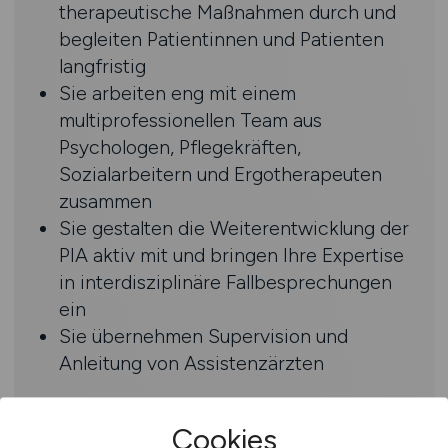
therapeutische Maßnahmen durch und
begleiten Patientinnen und Patienten
langfristig
Sie arbeiten eng mit einem
multiprofessionellen Team aus
Psychologen, Pflegekräften,
Sozialarbeitern und Ergotherapeuten
zusammen
Sie gestalten die Weiterentwicklung der
PIA aktiv mit und bringen Ihre Expertise
in interdisziplinäre Fallbesprechungen
ein
Sie übernehmen Supervision und
Anleitung von Assistenzärzten
Profil
Cookies