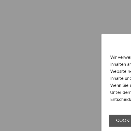
Wir verwe
Inhalten a
Website n
Inhalte u
Wenn Sie a
Unter dem 
Entscheidu
COOKI