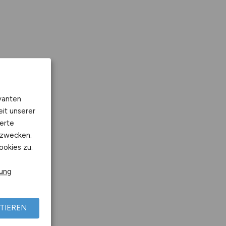
vanten
eit unserer
erte
kzwecken.
ookies zu.
rung
TIEREN