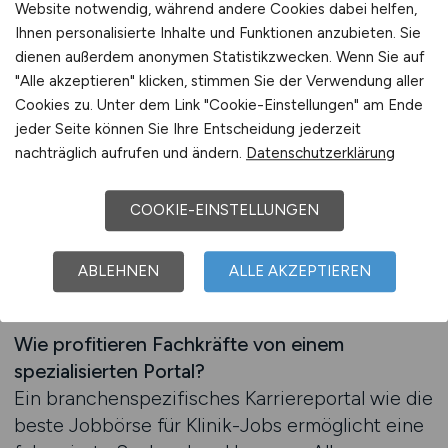
Website notwendig, während andere Cookies dabei helfen,
reine Jobsuche hinaus. Es bietet Einblicke in die
Ihnen personalisierte Inhalte und Funktionen anzubieten. Sie
Arbeitskultur öffentlicher Einrichtungen,
dienen außerdem anonymen Statistikzwecken. Wenn Sie auf
erläutert Unterschiede zu privaten Trägern und
"Alle akzeptieren" klicken, stimmen Sie der Verwendung aller
informiert über tarifliche Strukturen,
Cookies zu. Unter dem Link "Cookie-Einstellungen" am Ende
Zusatzleistungen und
jeder Seite können Sie Ihre Entscheidung jederzeit
Weiterbildungsmöglichkeiten. Damit wird die
nachträglich aufrufen und ändern.
Datenschutzerklärung
Stellensuche nicht nur einfacher, sondern auch
strategischer. Bewerber können gezielt
COOKIE-EINSTELLUNGEN
entscheiden, welche Arbeitsbedingungen und
Karrierewege ihren persönlichen Zielen
ABLEHNEN
ALLE AKZEPTIEREN
entsprechen.
Wie profitieren Fachkräfte von einem
spezialisierten Portal?
Ein branchenspezifisches Karriereportal wie die
beste Jobbörse für Klinik-Jobs ermöglicht eine